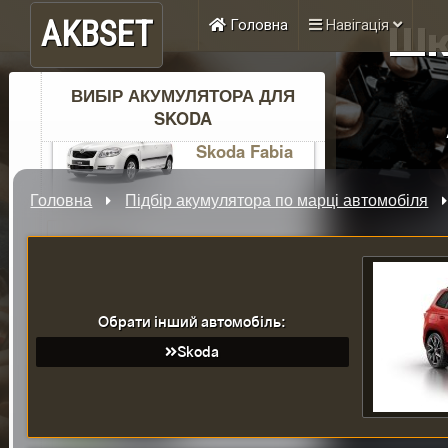
Skoda A5
AKBSET
Головна
Навігація
Шк
ВИБІР АКУМУЛЯТОРА ДЛЯ
SKODA
Skoda Fabia
Головна
Підбір акумулятора по марці автомобіля
Skoda Karoq
Обрати інший автомобіль:
Skoda
Skoda Kodiaq