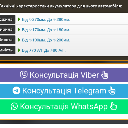
Технічні характеристики акумулятора для цього автомобіля:
Від ✨270мм. До ✨280мм.
вжина
Від ✨170мм. До ✨180мм.
ирина
Від ✨190мм. До ✨200мм.
Висота
Від ⚡70 А/г До ⚡80 А/г.
мність
Консультація Viber
Консультація Telegram
Консультація WhatsApp