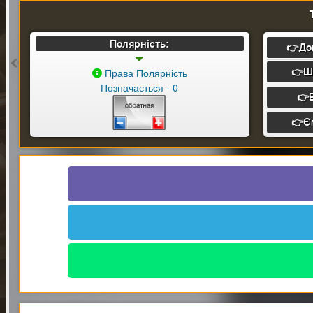
Полярність:
👉До
Skoda
Octavia A7
Права Полярність
👉Ш
Позначається - 0
👉
👉Є
Skoda Scala
Skoda Scout