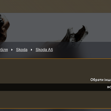
біля
Skoda
Skoda A5
Обрати інш