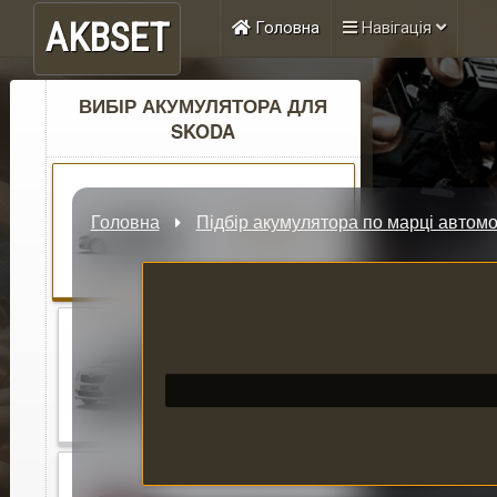
AKBSET
Головна
Навігація
ВИБІР АКУМУЛЯТОРА ДЛЯ
SKODA
Головна
Підбір акумулятора по марці автомо
Skoda A5
Skoda Fabia