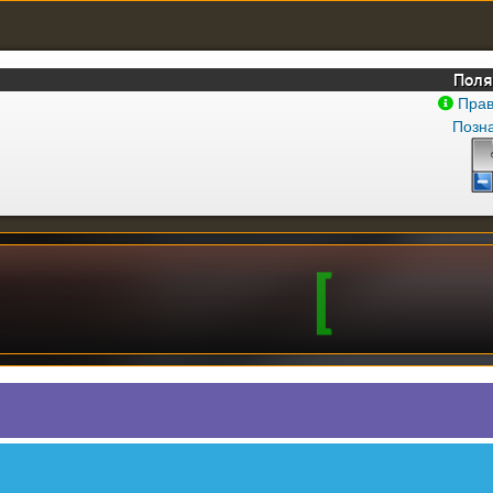
Поля
Прав
Позна