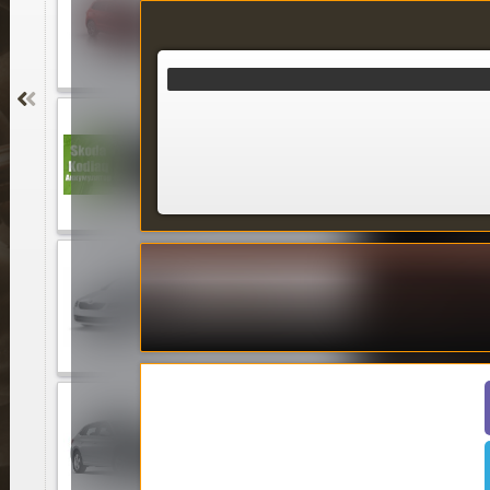
Skoda Karoq
Skoda Kodiaq
Skoda
Octavia A7
Skoda Scala