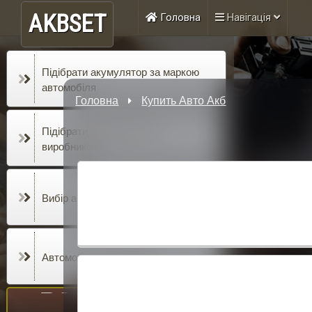
AKBSET
Головна
Навігація
Підібрати акумулятор за маркою
автомобіля
Головна
Купить Авто Акб
Підібрати акумулятор за
виробником
ДОСТАВКА
Вибір акумулятора за ємністю, а/г
ВСТАНОВЛЕННЯ
Автомобільні лайфхаки