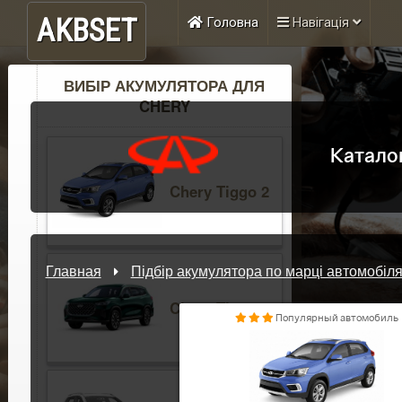
AKBSET
Головна
Навігація
ВИБІР АКУМУЛЯТОРА ДЛЯ
CHERY
Катало
Chery Tiggo 2
Главная
Підбір акумулятора по марці автомобіл
Chery Tiggo 8
Популярный автомобиль