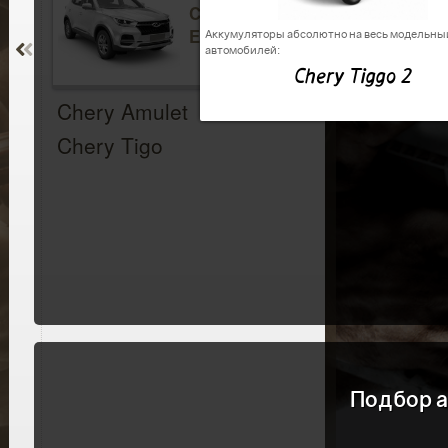
Chery Tiggo
Electric
Аккумуляторы абсолютно на весь модельны
автомобилей:
Chery Tiggo 2
Chery Amulet
Chery Tigo
Подбор а