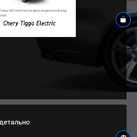
торы абсолютно на весь модельный ряд
лей:
Chery Tiggo Electric
 детально