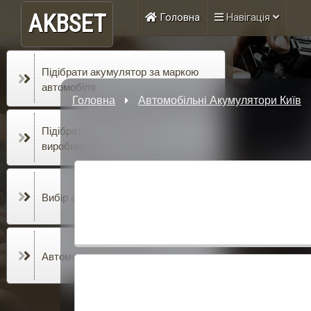
AKBSET
Головна
Навігація
Підібрати акумулятор за маркою
автомобіля
Головна
Автомобільні Акумулятори Київ
Підібрати акумулятор за
виробником
Вибір акумулятора за ємністю, а/г
Автомобільні лайфхаки