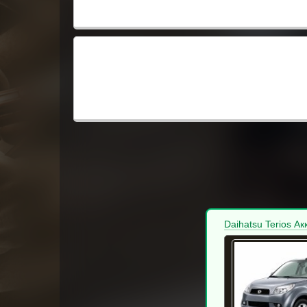
Daihatsu Terios А