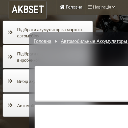
AKBSET
Головна
Навігація
Підібрати акумулятор за маркою
автомобіля
Головна
Автомобильные Аккумуляторы 
Підібрати акумулятор за
виробником
Вибір акумулятора за ємністю, а/г
Автомобільні лайфхаки